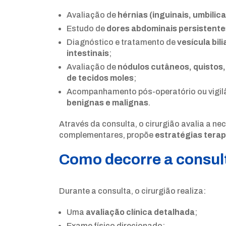
Avaliação de
hérnias (inguinais, umbilicai
Estudo de
dores abdominais persistent
Diagnóstico e tratamento de
vesícula bil
intestinais
;
Avaliação de
nódulos cutâneos, quistos,
de tecidos moles
;
Acompanhamento pós-operatório ou vigil
benignas e malignas
.
Através da consulta, o cirurgião avalia a 
complementares, propõe
estratégias tera
Como decorre a consul
Durante a consulta, o cirurgião realiza:
Uma
avaliação clínica detalhada
;
Exame físico direcionado;