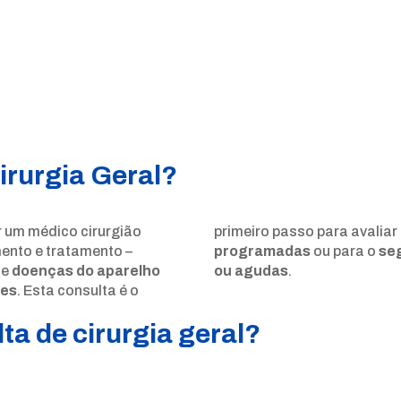
irurgia Geral?
r um médico cirurgião
primeiro passo para avalia
ento e tratamento –
programadas
ou para o
seg
de
doenças do aparelho
ou agudas
.
les
. Esta consulta é o
ta de cirurgia geral?