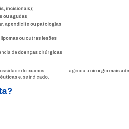
s, incisionais)
;
es ou agudas
;
iar, apendicite ou patologias
 lipomas ou outras lesões
ância de
doenças cirúrgicas
necessidade de exames
agenda a
cirurgia mais ad
pêuticas
e, se indicado,
ta?