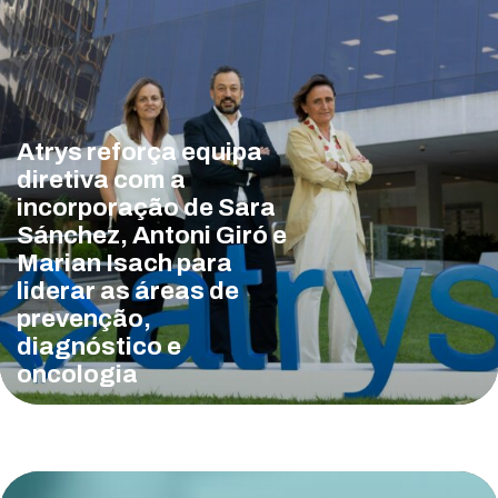
Atrys reforça equipa
diretiva com a
incorporação de Sara
Sánchez, Antoni Giró e
Marian Isach para
liderar as áreas de
prevenção,
diagnóstico e
oncologia