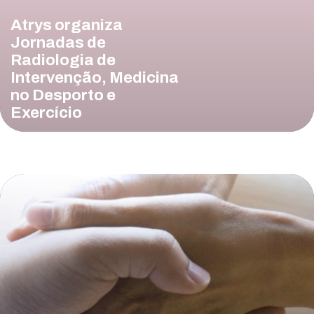
Atrys organiza
Jornadas de
Radiologia de
Intervenção, Medicina
no Desporto e
Exercício