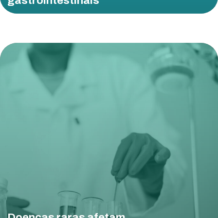
gastrointestinais
Doenças raras afetam