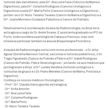
tumores das vias biliares), pela Drª. Ana Luísa Faria (Cancros da Mama e
Digestivos), pela Drª. Catarina Rodrigues (Cancros Urológicos e
Digestivos) e pela Drª. Marta Pinto (Cancros Urológicos e Digestivos) -,
juntam-se o Dr. Nuno Teixeira Tavares (Cancro da Mama e Digestivo) e a
Drª. Joana Monteiro (Cuidados Paliativos e Cancro do Pulmão).
Relativamente à coordenação da área da Radioncologia, na Atrys esta
está agora a cargo do Dr. André Soares. É assistente graduado no IPO do
Porto, onde coordena a patologia de Cabeça e Pescoço, mas com
interesse particular também na área da Braquiterapia Prostática.
A equipa de Radioncologia conta com novos profissionais - o Dr. Artur
Aguiar (Sistema Nervoso Central, sarcomas e tumores pediátricos), o Dr.
Tiago Figueiredo (Cancro do Pulmão e Pele) e a Drª. Isabel Rodrigues
(Cancro do Pulmão, Pele e Ginecológicos) - juntando-se aos médicos que
já integravam a Atrys: a Drª. Lurdes Vendeira (tumores urológicos e
consultas de grupo) e o Dr. Pedro Meireles (Cancro de Mama, Próstata e
Digestivo).
Conheça os nossos médicos Oncologistas:
- Profª. Drª. Cláudia Vieira (gestão estratégica)
- Drª. Sofia Amorim
- Drª. Ana Luísa Faria
- Drª. Catarina Rodrigues
- Drª. Marta Pinto
- Dr. Nuno Teixeira Tavares