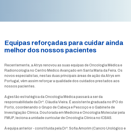
Equipas reforçadas para cuidar ainda
melhor dos nossos pacientes
Recentemente, a Atrys renovou as suas equipas de Oncologia Médica e
Radioncologia no Centro Médico Avançado em Santa Maria da Feira. Os
novos especialistas, nestas duas principais áreas de ação da Atrys em
Portugal, vêm assim reforçar a qualidade dos cuidados prestados aos
nossos pacientes.
A gestão estratégica da Oncologia Médica passará a ser da
responsabilidade da Drª. Cláudia Vieira. É assistente graduada no IPO do
Porto, coordenando o Grupo de Cabeça e Pescoço e o Gabinete de
Investigação Clínica. Doutorada em Medicina e Oncologia Molecular pela
FMUP, leciona a unidade curricular de Oncologia Clínica no ICBAS.
À equipa anterior - constituída pela Drª. Sofia Amorim (Cancro Urológico e