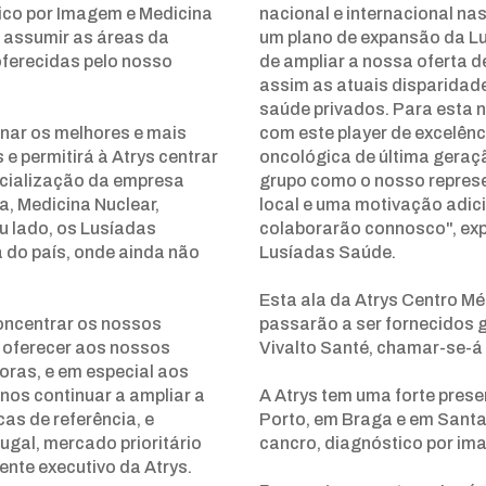
ico por Imagem e Medicina
nacional e internacional na
i assumir as áreas da
um plano de expansão da Lu
oferecidas pelo nosso
de ampliar a nossa oferta d
assim as atuais disparidad
saúde privados. Para esta 
onar os melhores e mais
com este player de excelênc
e permitirá à Atrys centrar
oncológica de última geraç
pecialização da empresa
grupo como o nosso repres
, Medicina Nuclear,
local e uma motivação adici
u lado, os Lusíadas
colaborarão connosco", exp
a do país, onde ainda não
Lusíadas Saúde.
Esta ala da Atrys Centro M
oncentrar os nossos
passarão a ser fornecidos 
 oferecer aos nossos
Vivalto Santé, chamar-se-á 
oras, e em especial aos
nos continuar a ampliar a
A Atrys tem uma forte pres
as de referência, e
Porto, em Braga e em Santa
gal, mercado prioritário
cancro, diagnóstico por ima
ente executivo da Atrys.