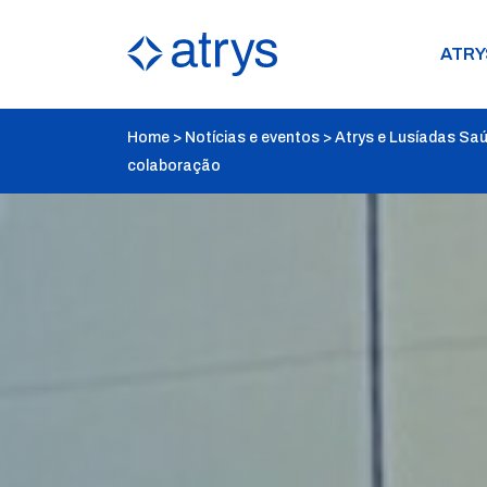
ATRY
Home
>
Notícias e eventos
>
Atrys e Lusíadas Sa
colaboração