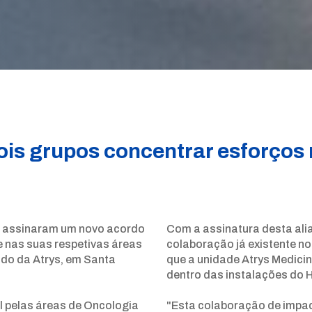
ois grupos concentrar esforços 
e assinaram um novo acordo
Com a assinatura desta ali
e nas suas respetivas áreas
colaboração já existente n
do da Atrys, em Santa
que a unidade Atrys Medici
dentro das instalações do H
l pelas áreas de Oncologia
"Esta colaboração de impact