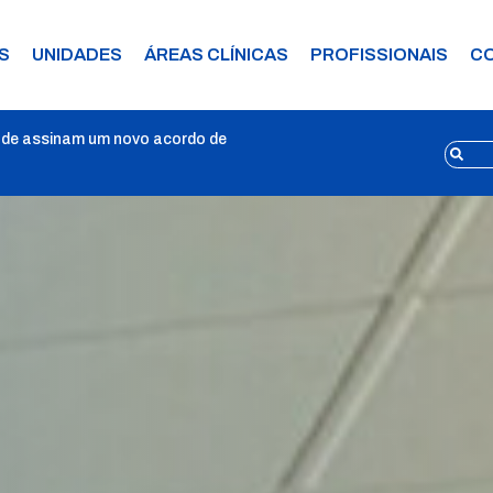
S
UNIDADES
ÁREAS CLÍNICAS
PROFISSIONAIS
C
úde assinam um novo acordo de