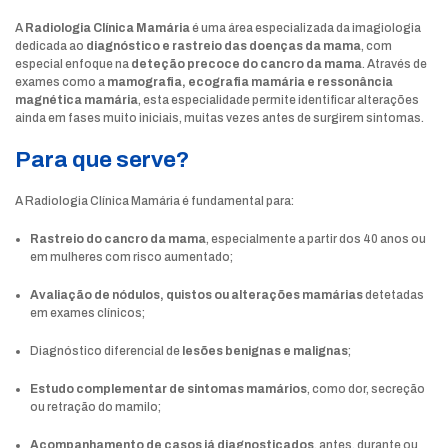
A
Radiologia Clínica Mamária
é uma área especializada da imagiologia
dedicada ao
diagnóstico e rastreio das doenças da mama
, com
especial enfoque na
deteção precoce do cancro da mama
. Através de
exames como a
mamografia, ecografia mamária e ressonância
magnética mamária
, esta especialidade permite identificar alterações
ainda em fases muito iniciais, muitas vezes antes de surgirem sintomas.
Para que serve?
A Radiologia Clínica Mamária é fundamental para:
Rastreio do cancro da mama
, especialmente a partir dos 40 anos ou
em mulheres com risco aumentado;
Avaliação de nódulos, quistos ou alterações mamárias
detetadas
em exames clínicos;
Diagnóstico diferencial de
lesões benignas e malignas
;
Estudo complementar de sintomas mamários
, como dor, secreção
ou retração do mamilo;
Acompanhamento de casos já diagnosticados
, antes, durante ou