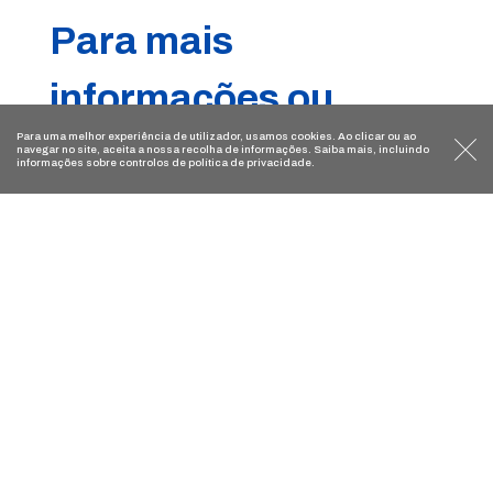
Para mais
informações ou
Para uma melhor experiência de utilizador, usamos
cookies
. Ao clicar ou ao
marcações:
navegar no site, aceita a nossa recolha de informações. Saiba mais, incluindo
informações sobre controlos de
política de privacidade
.
Atrys Diagnóstico Boavista
Avenida da Boavista, 2300 1.º
4100-118 Porto
Registo ERS número E173400
Licença de Funcionamento ERS número 24794/2024
Atrys Portugal Centro Médico Avançado
Rua Prof. Doutor Serafim Pinto Guimarães, 222