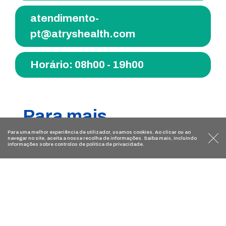
atendimento-
pt@atryshealth.com
Horário: 08h00 - 19h00
Para mais
Para uma melhor experiência de utilizador, usamos
cookies
. Ao clicar ou ao
informações ou
navegar no site, aceita a nossa recolha de informações. Saiba mais, incluindo
informações sobre controlos de
política de privacidade
.
marcações:
Atrys Diagnóstico Boavista