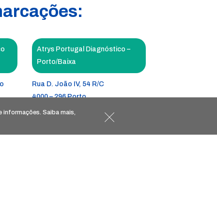
marcações:
co
Atrys Portugal Diagnóstico –
Porto/Baixa
to
Rua D. João IV, 54 R/C
4000 – 296 Porto
ria
de informações. Saiba mais,
Estabelecimento registado sob o
número E118798
egisto
Licença de Funcionamento número
5147/2012
ob o