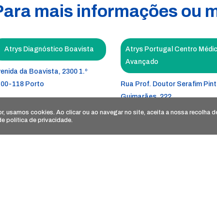
Para mais informações ou 
Atrys Diagnóstico Boavista
Atrys Portugal Centro Médi
Avançado
enida da Boavista, 2300 1.º
00-118 Porto
Rua Prof. Doutor Serafim Pin
Guimarães, 222
gisto ERS número E173400
4520-103 Espargo – Santa Ma
dor, usamos
cookies
. Ao clicar ou ao navegar no site, aceita a nossa recolha 
 de
política de privacidade
.
cença de Funcionamento ERS
da Feira
mero 24794/2024
Prestador com o número de r
na ERS 24476
Estabelecimento registado s
número E125226
Licença de Funcionamento n.º
9365/2015