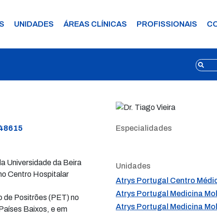
S
UNIDADES
ÁREAS CLÍNICAS
PROFISSIONAIS
C
 48615
Especialidades
a Universidade da Beira
Unidades
 no Centro Hospitalar
Atrys Portugal Centro Méd
Atrys Portugal Medicina Mo
 de Positrões (PET) no
Atrys Portugal Medicina Mo
 Países Baixos, e em