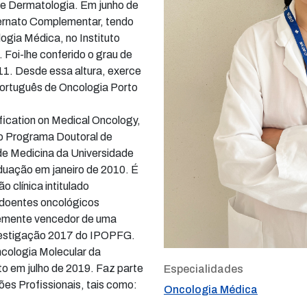
 de Dermatologia. Em junho de
ernato Complementar, tendo
ogia Médica, no Instituto
 Foi-lhe conferido o grau de
11. Desde essa altura, exerce
 Português de Oncologia Porto
ication on Medical Oncology,
 o Programa Doutoral de
de Medicina da Universidade
duação em janeiro de 2010. É
o clínica intitulado
 doentes oncológicos
temente vencedor de uma
vestigação 2017 do IPOPFG.
cologia Molecular da
o em julho de 2019. Faz parte
Especialidades
es Profissionais, tais como:
Oncologia Médica