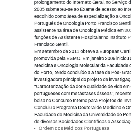
prolongamento do Internato Geral, no Serviço
2005 submeteu-se ao Exame de acesso ao Int
escolhido como área de especialização a Oncol
Português de Oncologia Porto Francisco Gentil.
assistente na área de Oncologia Médica em 20
funções de Assistente Hospitalar no Instituto
Francisco Gentil.
Em setembro de 2011 obteve a European Certif
promovida pela ESMO. Em janeiro 2009 iniciou
Medicina e Oncologia Molecular da Faculdade 
do Porto, tendo concluído a a fase de Pós- Gra
investigadora principal do projeto de investigaçã
"Caracterização da dor e qualidade de vida em
portugueses com metástases ósseas", recen
bolsa no Concurso Interno para Projetos de In
Concluiu o Programa Doutoral de Medicina e On
Faculdade de Medicina da Universidade do Port
de diversas Sociedades Científicas e Associaçõ
Ordem dos Médicos Portuguesa