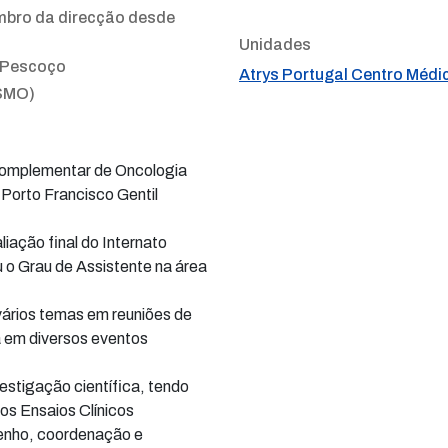
ro da direcção desde
Unidades
 Pescoço
Atrys Portugal Centro Méd
ESMO)
Complementar de Oncologia
 Porto Francisco Gentil
.
iação final do Internato
u o Grau de Assistente na área
vários temas em reuniões de
a em diversos eventos
estigação científica, tendo
s Ensaios Clínicos
enho, coordenação e